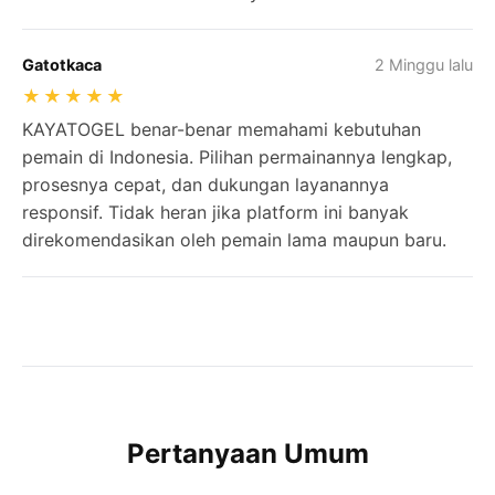
Gatotkaca
2 Minggu lalu
★★★★★
KAYATOGEL benar-benar memahami kebutuhan
pemain di Indonesia. Pilihan permainannya lengkap,
prosesnya cepat, dan dukungan layanannya
responsif. Tidak heran jika platform ini banyak
direkomendasikan oleh pemain lama maupun baru.
Pertanyaan Umum