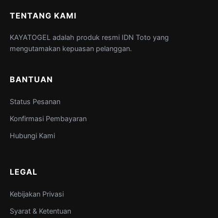
TENTANG KAMI
KAYATOGEL adalah produk resmi IDN Toto yang
mengutamakan kepuasan pelanggan.
BANTUAN
Status Pesanan
Konfirmasi Pembayaran
Hubungi Kami
LEGAL
Kebijakan Privasi
Syarat & Ketentuan